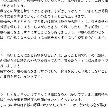
くのは危険です。荷物を持っているときは、足を踏みかえて、全身で振
り向きましょう。
床などの荷物を持ち上げるときは、まずはしゃがんで、できるだけ荷物
を体に引き寄せてから、そのままそっと立ち上がります。
荷物をおろすときも、できるだけ荷物は身体から離さずに、引き寄せた
状態を保ちましょう。しゃがむときも、立膝にしたり、足を前後にして
腰の後ろをまっすぐにすることを心得えましょう。中腰の姿勢のとき
は、腰が丸くならないように背筋をまっすぐにした姿勢を心がけます。
４、高いところにある荷物を取るときは、反った姿勢で行うのは危険。
面倒がらずに踏み台や脚立を持ってきて、背を反らさずに取れる高さで
行いましょう。
要するに、腰の後ろをまっすぐにして、背骨を反ったり丸くしないこと
が腰痛を防ぐポイントです。
５、しゃみがきっかけでぎっくり腰になる人は多いです。また腰痛持ち
はしゃみが出る花粉症の季節が怖いという人もいます。
しゃみの時速は普段の呼吸の約5倍だそうで、口から勢いある息が飛び