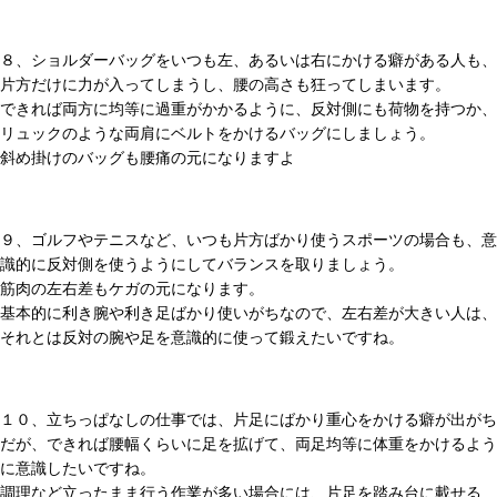
８、ショルダーバッグをいつも左、あるいは右にかける癖がある人も、
片方だけに力が入ってしまうし、腰の高さも狂ってしまいます。
できれば両方に均等に過重がかかるように、反対側にも荷物を持つか、
リュックのような両肩にベルトをかけるバッグにしましょう。
斜め掛けのバッグも腰痛の元になりますよ
９、ゴルフやテニスなど、いつも片方ばかり使うスポーツの場合も、意
識的に反対側を使うようにしてバランスを取りましょう。
筋肉の左右差もケガの元になります。
基本的に利き腕や利き足ばかり使いがちなので、左右差が大きい人は、
それとは反対の腕や足を意識的に使って鍛えたいですね。
１０、立ちっぱなしの仕事では、片足にばかり重心をかける癖が出がち
だが、できれば腰幅くらいに足を拡げて、両足均等に体重をかけるよう
に意識したいですね。
調理など立ったまま行う作業が多い場合には、片足を踏み台に載せる