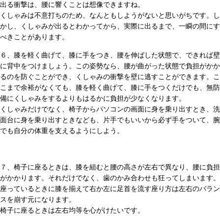
出る衝撃は、腰に響くことは想像できますね。
くしゃみは不意打ちのため、なんともしようがないと思いがちです。し
かし、くしゃみが出るとわかってから、実際に出るまで、一瞬の間にす
べきことがあります。
６、膝を軽く曲げて、膝に手をつき、腰を伸ばした状態で、できれば壁
に背中をつけましょう。この姿勢なら、腰が曲がった状態で負担がかか
るのを防ぐことができ、くしゃみの衝撃を壁に逃すことができます。こ
こまで余裕がなくても、膝を軽く曲げて、膝に手をつくだけでも、無防
備にくしゃみをするよりもはるかに負担が少なくなります。
くしゃみだけでなく、椅子からパソコンの画面に身を乗り出すとき、洗
面台に身を乗り出すときなども、片手でもいいから必ず手をついて、腕
でも自分の体重を支えるようにしよう。
７、椅子に座るときは、膝を組むと腰の高さが左右で異なり、腰に負担
がかかります。それだけでなく、歯のかみ合わせも狂ってしまいます。
座っているときに膝を揃えて右か左に足首を流す座り方は左右のバラン
スを崩す元になります。
椅子に座るときは左右均等を心がけたいです。