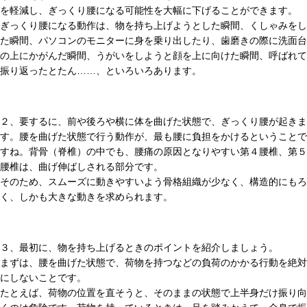
を軽減し、ぎっくり腰になる可能性を大幅に下げることができます。
ぎっくり腰になる動作は、物を持ち上げようとした瞬間、くしゃみをし
た瞬間、パソコンのモニターに身を乗り出したり、歯磨きの際に洗面台
の上にかがんだ瞬間、うがいをしようと顔を上に向けた瞬間、呼ばれて
振り返ったとたん……、といろいろあります。
２、要するに、前や後ろや横に体を曲げた状態で、ぎっくり腰が起きま
す。腰を曲げた状態で行う動作が、最も腰に負担をかけるということで
すね。背骨（脊椎）の中でも、腰痛の原因となりやすい第４腰椎、第５
腰椎は、曲げ伸ばしされる部分です。
そのため、スムーズに動きやすいよう骨格組織が少なく、構造的にもろ
く、しかも大きな動きを求められます。
３、最初に、物を持ち上げるときのポイントを紹介しましょう。
まずは、腰を曲げた状態で、荷物を持つなどの負荷のかかる行動を絶対
にしないことです。
たとえば、荷物の位置を直そうと、そのままの状態で上半身だけ振り向