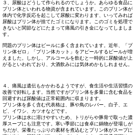
３、尿酸はどうして作られるのでしょうか。あらゆる食品に
プリン体といわれる物資が含まれています。このプリン体が
体内で化学反応を起こして尿酸に変わります、いってみれば
尿酸はプリン体が捨てたゴミになります。このゴミを処理で
きないと関節などにたまって痛風の引き金になってしましま
す。
問題のプリン体はビールに多く含まれています。近年、「プ
リン体ゼロ」「プリン体カット」をアピールするビールが増
えました。しかし、アルコールを飲むと一時的に尿酸値が上
がるといわれており、大酒飲みには気休めかもしれません。
４、痛風は遺伝もかかわるようですが、食生活や生活習慣の
改善で好転します。当然ですがプリン体を多量に含む食品を
回避すれば尿酸値は正常範囲内に収まります。
プリン体を多く含む代表格は、豚や鳥のレバー、白子、エ
ビ、イワシ、カツオなどです。
プリン体は水に溶けやすいため、トリがらや豚骨で取った濃
厚スープにも注意です。寒い季節には食卓に鍋物が登場しが
ちだが、栄養たっぷりの素材を煮込むとプリン体がスープに