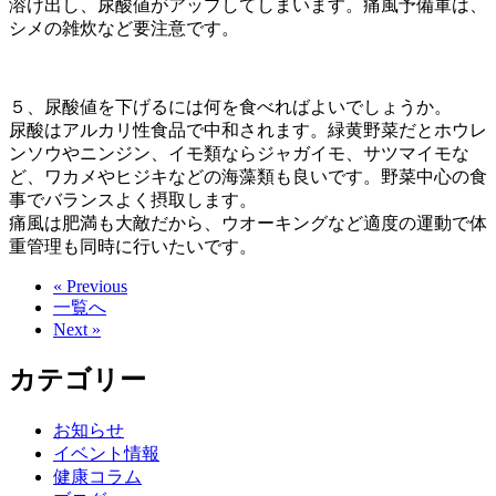
溶け出し、尿酸値がアップしてしまいます。痛風予備軍は、
シメの雑炊など要注意です。
５、尿酸値を下げるには何を食べればよいでしょうか。
尿酸はアルカリ性食品で中和されます。緑黄野菜だとホウレ
ンソウやニンジン、イモ類ならジャガイモ、サツマイモな
ど、ワカメやヒジキなどの海藻類も良いです。野菜中心の食
事でバランスよく摂取します。
痛風は肥満も大敵だから、ウオーキングなど適度の運動で体
重管理も同時に行いたいです。
« Previous
一覧へ
Next »
カテゴリー
お知らせ
イベント情報
健康コラム