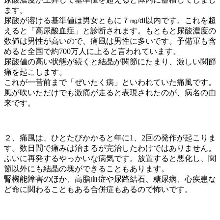
ます。
尿酸が溶ける基準値は男女ともに７㎎/dl以内です。これを超
えると「高尿酸血症」と診断されます。もともと尿酸濃度の
数値は男性が高いので、痛風は男性に多いです。予備軍も含
めると全国で約700万人に上ると言われています。
尿酸値の高い状態が続くと結晶が関節にたまり、激しい関節
痛を起こします。
これが一昔前まで「ぜいたく病」といわれていた痛風です。
風が吹いただけでも激痛が走ると表現されたのが、病名の由
来です。
２、痛風は、ひとたびかかると年に1、2回の発作が起こりま
す。数日間で痛みは治まるが完治したわけではありません。
ふいに再発するやっかいな病気です。放置すると悪化し、関
節以外にも結晶の塊ができることもあります。
腎機能障害のほか、高脂血症や尿路結石、糖尿病、心疾患な
ど命に関わることもある合併症もあるので怖いです。