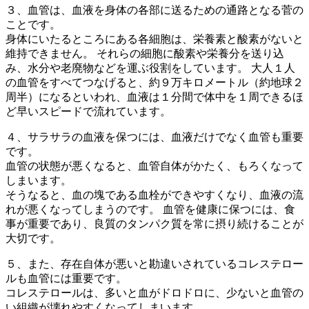
３、血管は、血液を身体の各部に送るための通路となる菅の
ことです。
身体にいたるところにある各細胞は、栄養素と酸素がないと
維持できません。 それらの細胞に酸素や栄養分を送り込
み、水分や老廃物などを運ぶ役割をしています。 大人１人
の血管をすべてつなげると、約９万キロメートル（約地球２
周半）になるといわれ、血液は１分間で体中を１周できるほ
ど早いスピードで流れています。
４、サラサラの血液を保つには、血液だけでなく血管も重要
です。
血管の状態が悪くなると、血管自体がかたく、もろくなって
しまいます。
そうなると、血の塊である血栓ができやすくなり、血液の流
れが悪くなってしまうのです。 血管を健康に保つには、食
事が重要であり、良質のタンパク質を常に摂り続けることが
大切です。
５、また、存在自体が悪いと勘違いされているコレステロー
ルも血管には重要です。
コレステロールは、多いと血がドロドロに、少ないと血管の
い組織が壊れやすくなってしまいます。