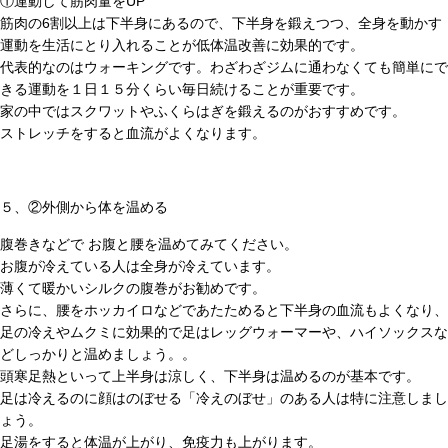
①運動して筋肉量をUP
筋肉の6割以上は下半身にあるので、下半身を鍛えつつ、全身を動かす
運動を生活にとり入れることが低体温改善に効果的です。
代表的なのはウォーキングです。わざわざジムに通わなくても簡単にで
きる運動を１日１５分くらい毎日続けることが重要です。
家の中ではスクワットやふくらはぎを鍛えるのがおすすめです。
ストレッチをすると血流がよくなります。
５、②外側から体を温める
腹巻きなどで お腹と腰を温めてみてください。
お腹が冷えている人は全身が冷えています。
薄くて暖かいシルクの腹巻がお勧めです。
さらに、腰をホッカイロなどであたためると下半身の血流もよくなり、
足の冷えやムクミに効果的で足はレッグウォーマーや、ハイソックスな
どしっかりと温めましょう。。
頭寒足熱といって上半身は涼しく、下半身は温めるのが基本です。
足は冷えるのに顔はのぼせる「冷えのぼせ」のある人は特に注意しまし
ょう。
足湯をすると体温が上がり、免疫力も上がります。