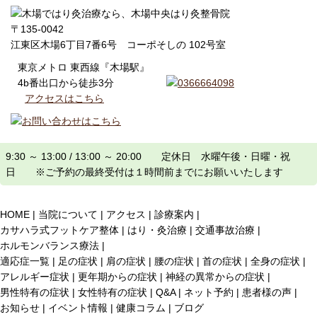
〒135-0042
江東区木場6丁目7番6号 コーポそしの 102号室
東京メトロ 東西線『木場駅』
4b番出口から徒歩3分
アクセスはこちら
9:30 ～ 13:00 / 13:00 ～ 20:00 定休日 水曜午後・日曜・祝
日 ※ご予約の最終受付は１時間前までにお願いいたします
HOME
当院について
アクセス
診療案内
カサハラ式フットケア整体
はり・灸治療
交通事故治療
ホルモンバランス療法
適応症一覧
足の症状
肩の症状
腰の症状
首の症状
全身の症状
アレルギー症状
更年期からの症状
神経の異常からの症状
男性特有の症状
女性特有の症状
Q&A
ネット予約
患者様の声
お知らせ
イベント情報
健康コラム
ブログ