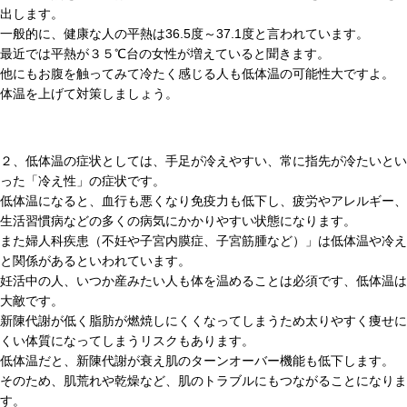
出します。
一般的に、健康な人の平熱は36.5度～37.1度と言われています。
最近では平熱が３５℃台の女性が増えていると聞きます。
他にもお腹を触ってみて冷たく感じる人も低体温の可能性大ですよ。
体温を上げて対策しましょう。
２、低体温の症状としては、手足が冷えやすい、常に指先が冷たいとい
った「冷え性」の症状です。
低体温になると、血行も悪くなり免疫力も低下し、疲労やアレルギー、
生活習慣病などの多くの病気にかかりやすい状態になります。
また婦人科疾患（不妊や子宮内膜症、子宮筋腫など）」は低体温や冷え
と関係があるといわれています。
妊活中の人、いつか産みたい人も体を温めることは必須です、低体温は
大敵です。
新陳代謝が低く脂肪が燃焼しにくくなってしまうため太りやすく痩せに
くい体質になってしまうリスクもあります。
低体温だと、新陳代謝が衰え肌のターンオーバー機能も低下します。
そのため、肌荒れや乾燥など、肌のトラブルにもつながることになりま
す。