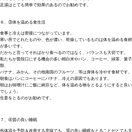
足湯はとても簡単で効果のあるのでお勧めです。
６、③体を温める食生活
食事と冷えは密接につながっています。
寒い所でとれたものや、色が濃い、乾燥しているものは体を温める食材
が多いです。
だからと言ってそればかり食べるのではなく、バランスも大切です。
私たちが普段口にする機会の多い精白米やパン、コーヒー、緑茶、菓子
類、
バナナ、みかん、その他南国のフルーツ…等は身体を冷やす食材です。
朝食はパンにコーヒーにバナナ…冷えの原因でもあります。
朝はお味噌汁にご飯に納豆など、体を温める物をとるようにすると良い
でしょう。
生姜をとるのがお勧めです。
７、④質の良い睡眠
低体温を予防＆改善する意味でも、質の良い睡眠をとることがとても大