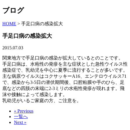
ブログ
HOME
>
手足口病の感染拡大
手足口病の感染拡大
2015.07.03
関東地方で手足口病の感染が拡大しているとのことです。
手足口病は、水疱性の発疹を主な症状とした急性ウイルス性
感染症で、乳幼児を中心に夏季に流行することが多いです。
主な病原ウイルスはコクサッキーA16、エンテロウイルス71
で、感染から3-5日の潜伏期間後、口腔粘膜や手のひら、足
底などの四肢の末端に2-3ミリの水疱性発疹が現れます。飛
沫や接触によって感染します。
乳幼児がいるご家庭の方、ご注意を。
« Previous
一覧へ
Next »