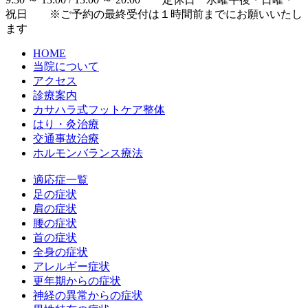
祝日 ※ご予約の最終受付は１時間前までにお願いいたし
ます
HOME
当院について
アクセス
診療案内
カサハラ式フットケア整体
はり・灸治療
交通事故治療
ホルモンバランス療法
適応症一覧
足の症状
肩の症状
腰の症状
首の症状
全身の症状
アレルギー症状
更年期からの症状
神経の異常からの症状