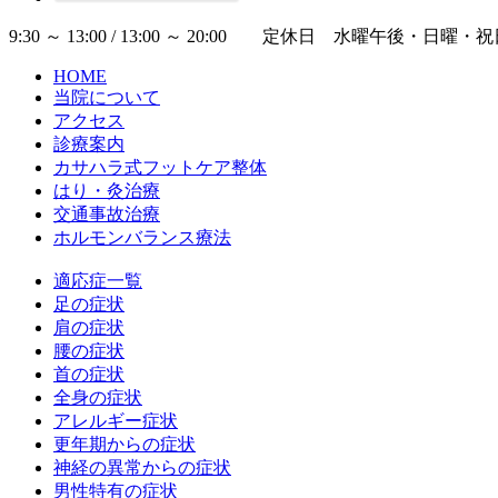
9:30 ～ 13:00 / 13:00 ～ 20:00 定休日 水
HOME
当院について
アクセス
診療案内
カサハラ式フットケア整体
はり・灸治療
交通事故治療
ホルモンバランス療法
適応症一覧
足の症状
肩の症状
腰の症状
首の症状
全身の症状
アレルギー症状
更年期からの症状
神経の異常からの症状
男性特有の症状