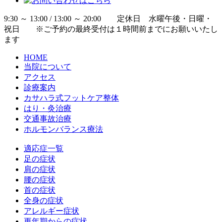
9:30 ～ 13:00 / 13:00 ～ 20:00 定休日 水曜午後・日曜・
祝日 ※ご予約の最終受付は１時間前までにお願いいたし
ます
HOME
当院について
アクセス
診療案内
カサハラ式フットケア整体
はり・灸治療
交通事故治療
ホルモンバランス療法
適応症一覧
足の症状
肩の症状
腰の症状
首の症状
全身の症状
アレルギー症状
更年期からの症状