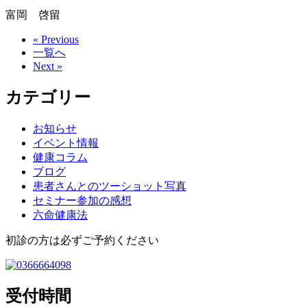
富岡 啓留
« Previous
一覧へ
Next »
カテゴリー
お知らせ
イベント情報
健康コラム
ブログ
患者さんとのツーショット写真
セミナー参加の感想
六命健康法
初診の方は必ずご予約ください
受付時間