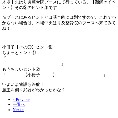
木場中央はり灸整骨院ブースにて行っている、【謎解きイベ
ント】その②のヒント集です！
※ブースにあるヒントとは基本的には別ですので、これでわ
からない場合は、木場中央はり灸整骨院のブースへ来てみて
ね！
小冊子【その②】ヒント集
ちょっとヒント①
『
朝、東から昇ってくるものと、晴れた夜空で、通常肉眼で
一番大きく見える星といえば？
』
もうちょいヒント②
『
ちゃんと
【小冊子
その①
】
もチェックしましたか？
』
いよいよ物語も終盤！
魔王を倒す武器がわかったかな？
« Previous
一覧へ
Next »