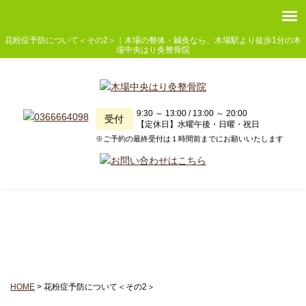
花粉症予防について＜その2＞｜木場の整体・鍼灸なら、木場駅より徒歩1分の木
場中央はり灸整骨院
9:30 ～ 13:00 / 13:00 ～ 20:00
受付
【定休日】水曜午後・日曜・祝日
※ご予約の最終受付は１時間前までにお願いいたします
健康コラム
HOME
>
花粉症予防について＜その2＞