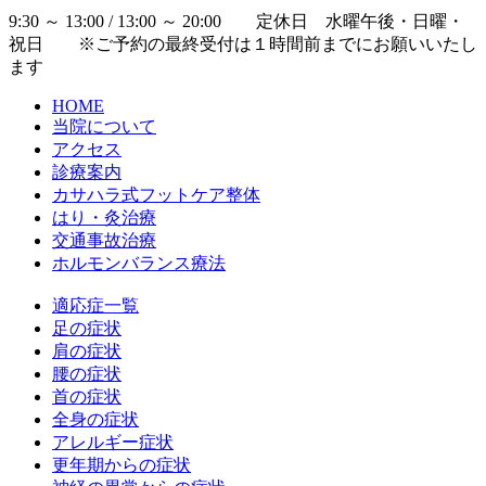
9:30 ～ 13:00 / 13:00 ～ 20:00 定休日 水曜午後・日曜・
祝日 ※ご予約の最終受付は１時間前までにお願いいたし
ます
HOME
当院について
アクセス
診療案内
カサハラ式フットケア整体
はり・灸治療
交通事故治療
ホルモンバランス療法
適応症一覧
足の症状
肩の症状
腰の症状
首の症状
全身の症状
アレルギー症状
更年期からの症状