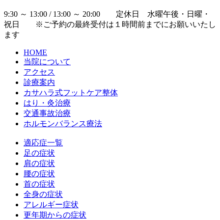
9:30 ～ 13:00 / 13:00 ～ 20:00 定休日 水曜午後・日曜・
祝日 ※ご予約の最終受付は１時間前までにお願いいたし
ます
HOME
当院について
アクセス
診療案内
カサハラ式フットケア整体
はり・灸治療
交通事故治療
ホルモンバランス療法
適応症一覧
足の症状
肩の症状
腰の症状
首の症状
全身の症状
アレルギー症状
更年期からの症状